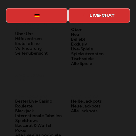
LIVE-CHAT
ALLGEMEINE
CASINO
INFORMATIONEN
Oben
Über Uns
Neu
Hilfezentrum
Beliebt
Erstelle Eine
Exklusiv
Verknüpfung
Live-Spiele
Seitenübersicht
Spielautomaten
Tischspiele
Alle Spiele
ZAHLUNGEN
APP
LIVE-CASINO
JACKPOTS
Bester Live-Casino
Heiße Jackpots
Roulette
Neue Jackpots
Blackjack
Alle Jackpots
Internationale Tabellen
Spielshows
Baccarat & Würfel
Poker
Alle Live-Casino-Spiele